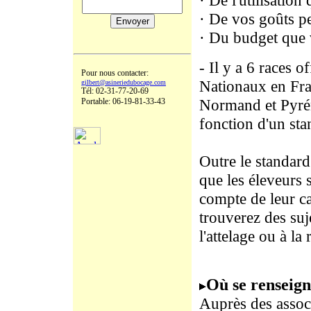
· De l'utilisation
· De vos goûts p
· Du budget que 
- Il y a 6 races 
Pour nous contacter:
Nationaux en Fra
gilbert@asineriedubocage.com
Tél: 02-31-77-20-69
Normand et Pyrén
Portable: 06-19-81-33-43
fonction d'un sta
Outre le standard
que les éleveurs 
compte de leur ca
trouverez des suj
l'attelage ou à la
Où se renseign
Auprès des associ