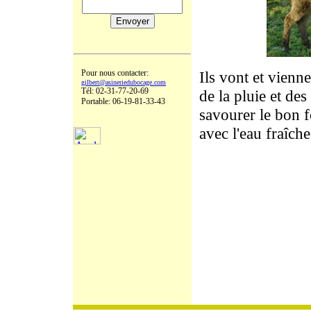
Pour nous contacter:
Ils vont et vienne
gilbert@asineriedubocage.com
Tél: 02-31-77-20-69
de la pluie et des
Portable: 06-19-81-33-43
savourer le bon f
avec l'eau fraîch