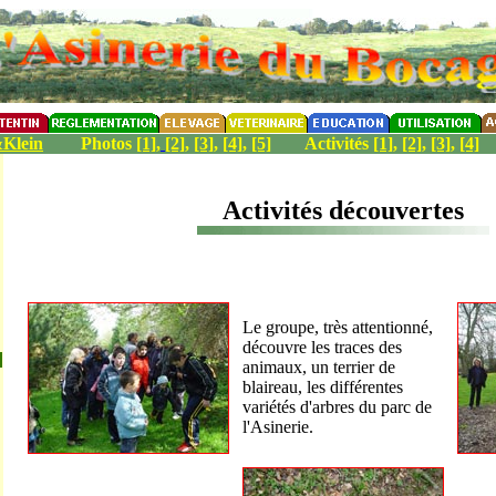
Klein
Photos
[1]
,
[2]
,
[3]
,
[4]
,
[5]
Activités
[1]
,
[2]
,
[3]
,
[4]
Activités découvertes
Le groupe, très attentionné,
découvre les traces des
animaux, un terrier de
blaireau, les différentes
variétés d'arbres du parc de
l'Asinerie.